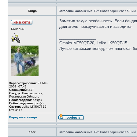
Tango
Заголовок сообщения:
Re: Новая поршневая 50 мм,
Заметил такую особенность. Если бендикс
двигатель прокручивается и заводится.
Бывалый
_________________
Omaks MT50QT-20, Leike LK50QT-15
Лучше китайский мопед, чем японская бе
Зарегистрирован:
21 Май
2007, 07:49
Сообщений:
317
Откуда:
Новочеркасск,
Ростовская Область
Поблагодарил:
раз(а)
Поблагодарили:
раз(а)
Скутер:
Leike LK50QT-15
Стаж:
17
Вернуться наверх
aser
Заголовок сообщения:
Re: Новая поршневая 50 мм,