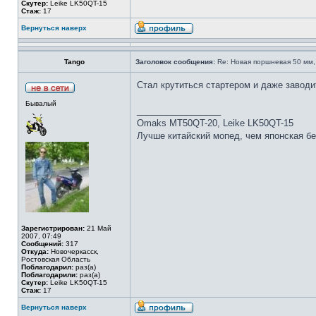
Скутер:
Leike LK50QT-15
Стаж:
17
Вернуться наверх
Tango
Заголовок сообщения:
Re: Новая поршневая 50 мм,
Стал крутиться стартером и даже заводи
Бывалый
_________________
Omaks MT50QT-20, Leike LK50QT-15
Лучше китайский мопед, чем японская бе
Зарегистрирован:
21 Май
2007, 07:49
Сообщений:
317
Откуда:
Новочеркасск,
Ростовская Область
Поблагодарил:
раз(а)
Поблагодарили:
раз(а)
Скутер:
Leike LK50QT-15
Стаж:
17
Вернуться наверх