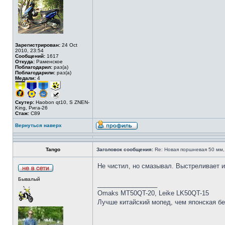
Зарегистрирован:
24 Oct
2010, 23:54
Сообщений:
1617
Откуда:
Раменское
Поблагодарил:
раз(а)
Поблагодарили:
раз(а)
Медали:
4
Скутер:
Haobon qt10, S ZNEN-
King, Рига-26
Стаж:
C89
Вернуться наверх
Tango
Заголовок сообщения:
Re: Новая поршневая 50 мм,
Не чистил, но смазывал. Выстреливает 
Бывалый
_________________
Omaks MT50QT-20, Leike LK50QT-15
Лучше китайский мопед, чем японская бе