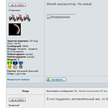
Меняй аккумулятор. На новый.
Старожил
_________________
Зарегистрирован:
24 Aug
2011, 03:31
Сообщений:
3804
Откуда:
Гагарин - родина
Ю.А.Гагарина
Поблагодарил:
раз(а)
Поблагодарили:
раз(а)
Медали:
3
Скутер:
Большой красный.
Стаж:
с детства
Вернуться наверх
Tango
Заголовок сообщения:
Re: Новая поршневая 50 мм,
Если подцепить автомобильный акк, то б
Бывалый
_________________