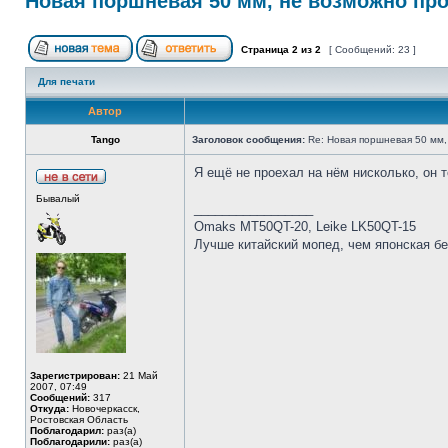
Новая поршневая 50 мм, не возможно про
Страница
2
из
2
[ Сообщений: 23 ]
Для печати
Автор
Tango
Заголовок сообщения:
Re: Новая поршневая 50 мм,
Я ещё не проехал на нём нисколько, он 
Бывалый
_________________
Omaks MT50QT-20, Leike LK50QT-15
Лучше китайский мопед, чем японская бе
Зарегистрирован:
21 Май
2007, 07:49
Сообщений:
317
Откуда:
Новочеркасск,
Ростовская Область
Поблагодарил:
раз(а)
Поблагодарили:
раз(а)