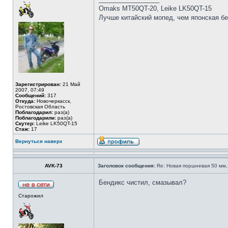
Omaks MT50QT-20, Leike LK50QT-15
Лучше китайский мопед, чем японская бе
Зарегистрирован:
21 Май
2007, 07:49
Сообщений:
317
Откуда:
Новочеркасск,
Ростовская Область
Поблагодарил:
раз(а)
Поблагодарили:
раз(а)
Скутер:
Leike LK50QT-15
Стаж:
17
Вернуться наверх
AVK-73
Заголовок сообщения:
Re: Новая поршневая 50 мм,
Бендикс чистил, смазывал?
Старожил