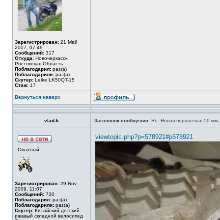
Зарегистрирован:
21 Май
2007, 07:49
Сообщений:
317
Откуда:
Новочеркасск,
Ростовская Область
Поблагодарил:
раз(а)
Поблагодарили:
раз(а)
Скутер:
Leike LK50QT-15
Стаж:
17
Вернуться наверх
vlad-k
Заголовок сообщения:
Re: Новая поршневая 50 мм,
viewtopic.php?p=578921#p578921
Опытный
Зарегистрирован:
29 Nov
2009, 11:07
Сообщений:
730
Поблагодарил:
раз(а)
Поблагодарили:
раз(а)
Скутер:
Китайский детский
ржавый складной велосипед