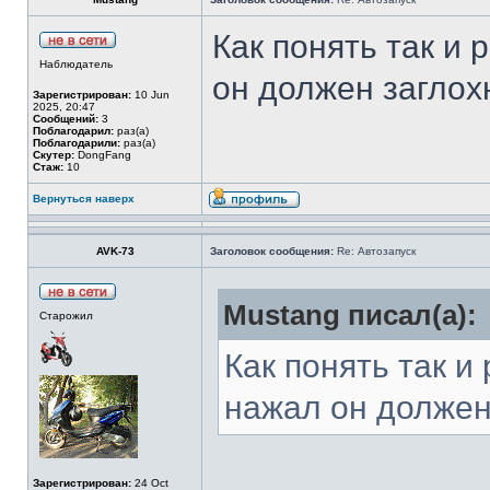
Как понять так и 
Наблюдатель
он должен заглох
Зарегистрирован:
10 Jun
2025, 20:47
Сообщений:
3
Поблагодарил:
раз(а)
Поблагодарили:
раз(а)
Скутер:
DongFang
Стаж:
10
Вернуться наверх
AVK-73
Заголовок сообщения:
Re: Автозапуск
Mustang писал(а):
Старожил
Как понять так и
нажал он должен
Зарегистрирован:
24 Oct