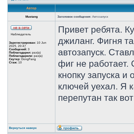
Автор
Mustang
Заголовок сообщения:
Автозапуск
Привет ребята. К
Наблюдатель
джиланг. Фигня т
Зарегистрирован:
10 Jun
2025, 20:47
автозапуск. Став
Сообщений:
3
Поблагодарил:
раз(а)
Поблагодарили:
раз(а)
Скутер:
DongFang
фиг не работает.
Стаж:
10
кнопку запуска и 
ключей уехал. Я 
перепутан так вот
Вернуться наверх