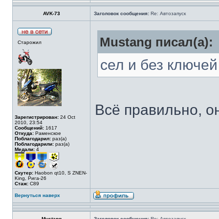
AVK-73
Заголовок сообщения:
Re: Автозапуск
Mustang писал(а):
Старожил
сел и без ключей
Всё правильно, он
Зарегистрирован:
24 Oct
2010, 23:54
Сообщений:
1617
Откуда:
Раменское
Поблагодарил:
раз(а)
Поблагодарили:
раз(а)
Медали:
4
Скутер:
Haobon qt10, S ZNEN-
King, Рига-26
Стаж:
C89
Вернуться наверх
Mustang
Заголовок сообщения:
Re: Автозапуск