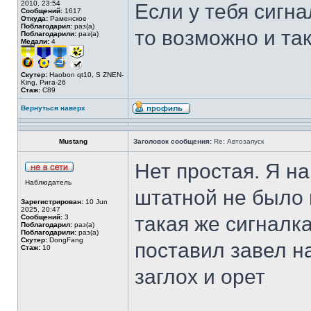
2010, 23:54
Если у тебя сигн
Сообщений:
1617
Откуда:
Раменское
Поблагодарил:
раз(а)
то возможно и так
Поблагодарили:
раз(а)
Медали:
4
Скутер:
Haobon qt10, S ZNEN-
King, Рига-26
Стаж:
C89
Вернуться наверх
Mustang
Заголовок сообщения:
Re: Автозапуск
Нет простая. Я н
Наблюдатель
штатной не было 
Зарегистрирован:
10 Jun
2025, 20:47
такая же сигналка
Сообщений:
3
Поблагодарил:
раз(а)
Поблагодарили:
раз(а)
Скутер:
DongFang
поставил завел н
Стаж:
10
заглох и орет