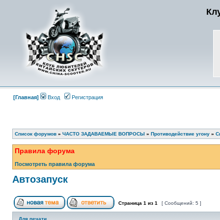
Кл
[Главная]
Вход
Регистрация
Список форумов
»
ЧАСТО ЗАДАВАЕМЫЕ ВОПРОСЫ
»
Противодействие угону
»
С
Правила форума
Посмотреть правила форума
Автозапуск
Страница
1
из
1
[ Сообщений: 5 ]
Для печати