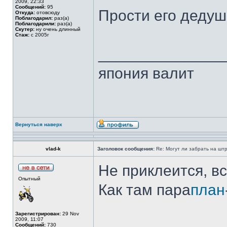
2009, 22:33
Сообщений:
95
Прости его дедуш
Откуда:
отовсюду
Поблагодарил:
раз(а)
Поблагодарили:
раз(а)
Скутер:
ну очень длинный
Стаж:
с 2005г
______________
япония валит
Вернуться наверх
vlad-k
Заголовок сообщения:
Re: Могут ли забрать на штр
Не приклеится, вс
Опытный
Как там пара
план
Зарегистрирован:
29 Nov
2009, 11:07
Сообщений:
730