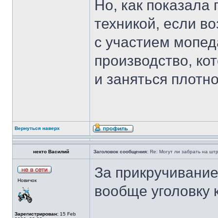
Но, как показала 
техникой, если в
с участием мопед
производство, ко
и заняться плотн
Вернуться наверх
некто Василий
Заголовок сообщения:
Re: Могут ли забрать на штр
За прикручивание
Новичок
вообще уголовку к
Зарегистрирован:
15 Feb