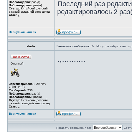
Последний раз редакт
Поблагодарил:
раз(а)
Поблагодарили:
раз(а)
Скутер:
Китайский детский
редактировалось 2 раз(
ржавый складной велосипед
Стаж:
¿
Вернуться наверх
vlad-k
Заголовок сообщения:
Re: Могут ли забрать на штр
.,..........
Опытный
Зарегистрирован:
29 Nov
2009, 11:07
Сообщений:
730
Поблагодарил:
раз(а)
Поблагодарили:
раз(а)
Скутер:
Китайский детский
ржавый складной велосипед
Стаж:
¿
Вернуться наверх
Показать сообщения за:
Сорти