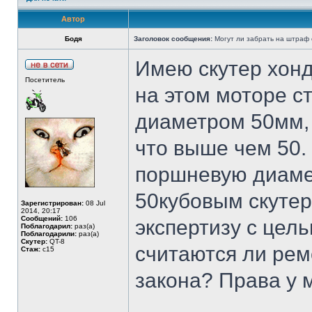
Автор
Бодя
Заголовок сообщения:
Могут ли забрать на штраф с
Имею скутер хонд
Посетитель
на этом моторе с
диаметром 50мм, 
что выше чем 50.
поршневую диаме
50кубовым скутер
Зарегистрирован:
08 Jul
2014, 20:17
Сообщений:
106
экспертизу с цел
Поблагодарил:
раз(а)
Поблагодарили:
раз(а)
Скутер:
QT-8
считаются ли ре
Стаж:
с15
закона? Права у 