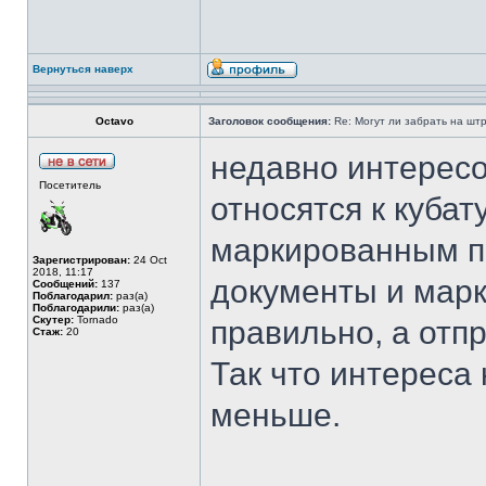
Вернуться наверх
Octavo
Заголовок сообщения:
Re: Могут ли забрать на штр
недавно интересо
Посетитель
относятся к кубат
маркированным по
Зарегистрирован:
24 Oct
2018, 11:17
документы и мар
Сообщений:
137
Поблагодарил:
раз(а)
Поблагодарили:
раз(а)
Скутер:
Tornado
правильно, а отпр
Стаж:
20
Так что интереса 
меньше.