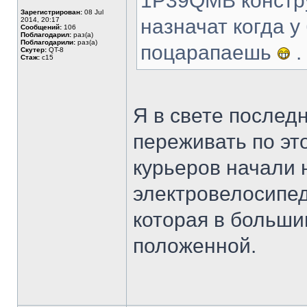
1P39QMB констру
Зарегистрирован:
08 Jul
назначат когда у
2014, 20:17
Сообщений:
106
Поблагодарил:
раз(а)
Поблагодарили:
раз(а)
поцарапаешь
.
Скутер:
QT-8
Стаж:
с15
Я в свете послед
переживать по эт
курьеров начали н
электровелосипед
которая в больши
положенной.