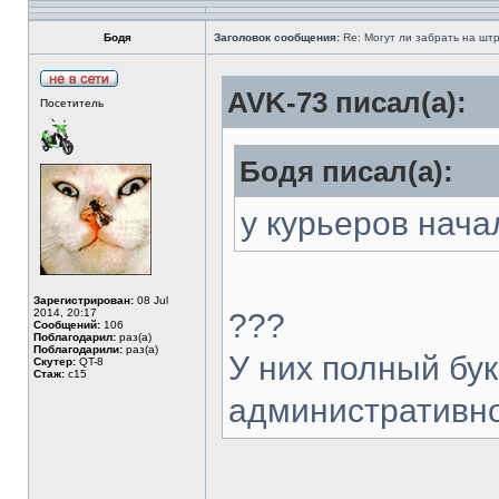
Бодя
Заголовок сообщения:
Re: Могут ли забрать на штр
AVK-73 писал(а):
Посетитель
Бодя писал(а):
у курьеров начал
Зарегистрирован:
08 Jul
2014, 20:17
???
Сообщений:
106
Поблагодарил:
раз(а)
Поблагодарили:
раз(а)
У них полный бу
Скутер:
QT-8
Стаж:
с15
административно