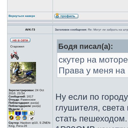
Вернуться наверх
AVK-73
Заголовок сообщения:
Re: Могут ли забрать на штр
Бодя писал(а):
Старожил
скутер на мотор
Права у меня на 
Зарегистрирован:
24 Oct
2010, 23:54
Ну если по городу
Сообщений:
1617
Откуда:
Раменское
Поблагодарил:
раз(а)
глушителя, света 
Поблагодарили:
раз(а)
Медали:
4
стать пешеходом.
Скутер:
Haobon qt10, S ZNEN-
King, Рига-26