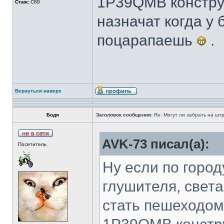
1P39QMB конструк
Стаж:
C89
назначат когда у
поцарапаешь
.
Вернуться наверх
Бодя
Заголовок сообщения:
Re: Могут ли забрать на штр
AVK-73 писал(а):
Посетитель
Ну если по город
глушителя, света
стать пешеходом