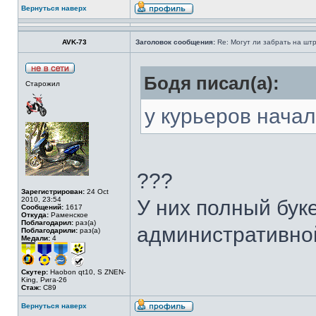
Вернуться наверх
AVK-73
Заголовок сообщения:
Re: Могут ли забрать на штр
Бодя писал(а):
Старожил
у курьеров начали
???
Зарегистрирован:
24 Oct
2010, 23:54
У них полный бук
Сообщений:
1617
Откуда:
Раменское
Поблагодарил:
раз(а)
административно
Поблагодарили:
раз(а)
Медали:
4
Скутер:
Haobon qt10, S ZNEN-
King, Рига-26
Стаж:
C89
Вернуться наверх