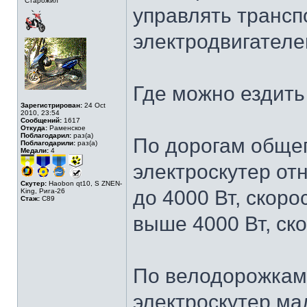
Старожил
управлять трансп
электродвигателе
Где можно ездить
Зарегистрирован:
24 Oct
2010, 23:54
Сообщений:
1617
Откуда:
Раменское
Поблагодарил:
раз(а)
По дорогам обще
Поблагодарили:
раз(а)
Медали:
4
электроскутер от
Скутер:
Haobon qt10, S ZNEN-
до 4000 Вт, скоро
King, Рига-26
Стаж:
C89
выше 4000 Вт, ско
По велодорожкам
электроскутер ма