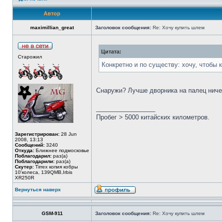
Автор
maximillian_great
Заголовок сообщения:
Re: Хочу купить шлем
Цитата:
Старожил
Конкретно и по существу: хочу, чтобы 
Снаружи? Лучше дворника на палец ниче
_________________
Пробег > 5000 китайских километров.
Зарегистрирован:
28 Jun
2008, 13:13
Сообщений:
3240
Откуда:
Ближнее подмосковье
Поблагодарил:
раз(а)
Поблагодарили:
раз(а)
Скутер:
Tirrex копия кобры
10'колеса, 139QMB,Irbis
XR250R
Вернуться наверх
GSM-911
Заголовок сообщения:
Re: Хочу купить шлем