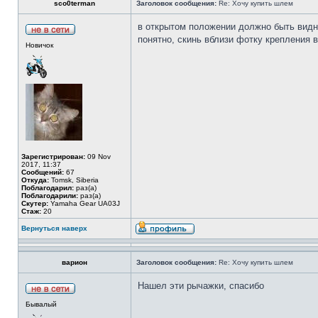
sco0terman
Заголовок сообщения:
Re: Хочу купить шлем
в открытом положении должно быть видн
понятно, скинь вблизи фотку крепления в
Новичок
Зарегистрирован:
09 Nov
2017, 11:37
Сообщений:
67
Откуда:
Tomsk, Siberia
Поблагодарил:
раз(а)
Поблагодарили:
раз(а)
Скутер:
Yamaha Gear UA03J
Стаж:
20
Вернуться наверх
варион
Заголовок сообщения:
Re: Хочу купить шлем
Нашел эти рычажки, спасибо
Бывалый