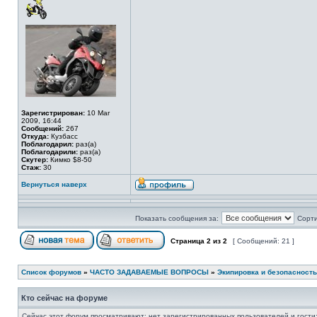
Зарегистрирован:
10 Mar
2009, 16:44
Сообщений:
267
Откуда:
Кузбасс
Поблагодарил:
раз(а)
Поблагодарили:
раз(а)
Скутер:
Кимко $8-50
Стаж:
30
Вернуться наверх
Показать сообщения за:
Сорти
Страница
2
из
2
[ Сообщений: 21 ]
Список форумов
»
ЧАСТО ЗАДАВАЕМЫЕ ВОПРОСЫ
»
Экипировка и безопасность
Кто сейчас на форуме
Сейчас этот форум просматривают: нет зарегистрированных пользователей и гости: