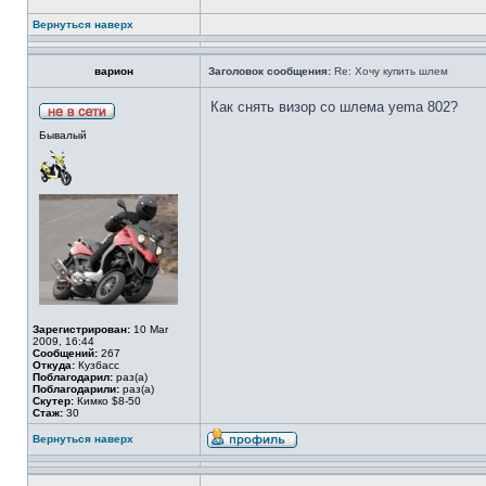
Вернуться наверх
варион
Заголовок сообщения:
Re: Хочу купить шлем
Как снять визор со шлема yema 802?
Бывалый
Зарегистрирован:
10 Mar
2009, 16:44
Сообщений:
267
Откуда:
Кузбасс
Поблагодарил:
раз(а)
Поблагодарили:
раз(а)
Скутер:
Кимко $8-50
Стаж:
30
Вернуться наверх