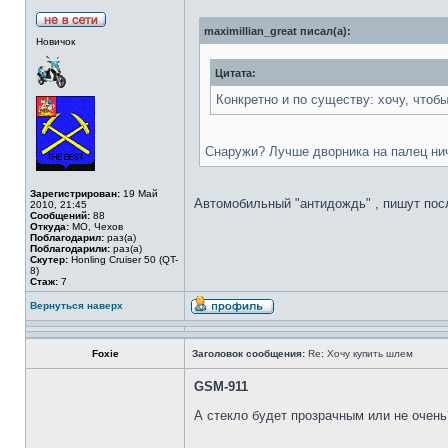
maximillian_great писал(а):
Новичок
Цитата:
Конкретно и по существу: хочу, чтоб
Снаружи? Лучше дворника на палец ни
Зарегистрирован:
19 Май
Автомобильный "антидождь" , пишут посл
2010, 21:45
Сообщений:
88
Откуда:
МО, Чехов
Поблагодарил:
раз(а)
Поблагодарили:
раз(а)
Скутер:
Honling Cruiser 50 (QT-
8)
Стаж:
7
Вернуться наверх
Foxie
Заголовок сообщения:
Re: Хочу купить шлем
GSM-911
А стекло будет прозрачным или не очен