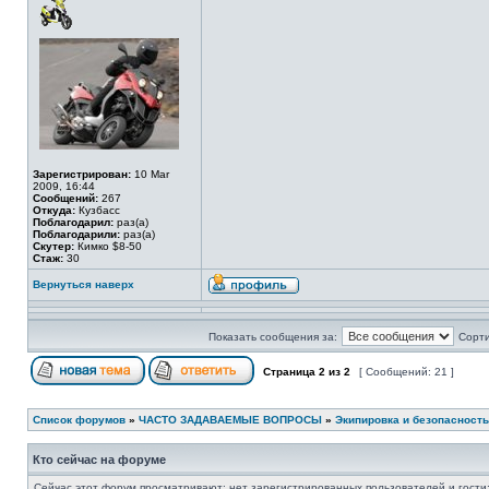
Зарегистрирован:
10 Mar
2009, 16:44
Сообщений:
267
Откуда:
Кузбасс
Поблагодарил:
раз(а)
Поблагодарили:
раз(а)
Скутер:
Кимко $8-50
Стаж:
30
Вернуться наверх
Показать сообщения за:
Сорти
Страница
2
из
2
[ Сообщений: 21 ]
Список форумов
»
ЧАСТО ЗАДАВАЕМЫЕ ВОПРОСЫ
»
Экипировка и безопасность
Кто сейчас на форуме
Сейчас этот форум просматривают: нет зарегистрированных пользователей и гости: