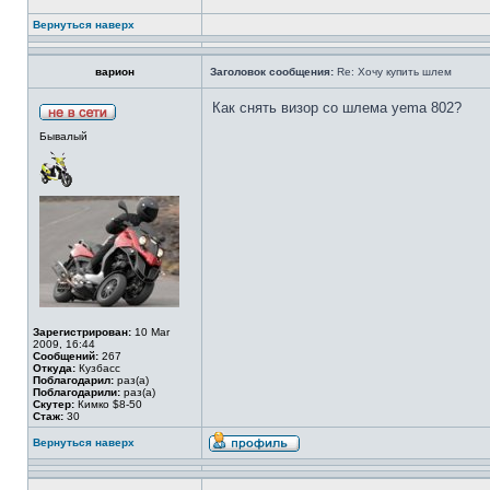
Вернуться наверх
варион
Заголовок сообщения:
Re: Хочу купить шлем
Как снять визор со шлема yema 802?
Бывалый
Зарегистрирован:
10 Mar
2009, 16:44
Сообщений:
267
Откуда:
Кузбасс
Поблагодарил:
раз(а)
Поблагодарили:
раз(а)
Скутер:
Кимко $8-50
Стаж:
30
Вернуться наверх