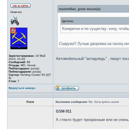
maximillian_great писал(а):
Новичок
Цитата:
Конкретно и по существу: хочу, чтоб
Снаружи? Лучше дворника на палец ни
Зарегистрирован:
19 Май
Автомобильный "антидождь" , пишут посл
2010, 21:45
Сообщений:
88
Откуда:
МО, Чехов
Поблагодарил:
раз(а)
Поблагодарили:
раз(а)
Скутер:
Honling Cruiser 50 (QT-
8)
Стаж:
7
Вернуться наверх
Foxie
Заголовок сообщения:
Re: Хочу купить шлем
GSM-911
А стекло будет прозрачным или не очен