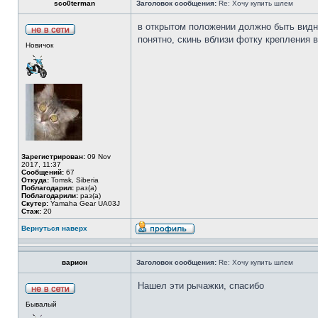
sco0terman
Заголовок сообщения:
Re: Хочу купить шлем
в открытом положении должно быть видн
понятно, скинь вблизи фотку крепления в
Новичок
Зарегистрирован:
09 Nov
2017, 11:37
Сообщений:
67
Откуда:
Tomsk, Siberia
Поблагодарил:
раз(а)
Поблагодарили:
раз(а)
Скутер:
Yamaha Gear UA03J
Стаж:
20
Вернуться наверх
варион
Заголовок сообщения:
Re: Хочу купить шлем
Нашел эти рычажки, спасибо
Бывалый