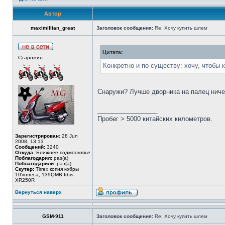
Автор
maximillian_great
Заголовок сообщения:
Re: Хочу купить шлем
Цитата:
Старожил
Конкретно и по существу: хочу, чтобы 
Снаружи? Лучше дворника на палец ниче
_________________
Пробег > 5000 китайских километров.
Зарегистрирован:
28 Jun
2008, 13:13
Сообщений:
3240
Откуда:
Ближнее подмосковье
Поблагодарил:
раз(а)
Поблагодарили:
раз(а)
Скутер:
Tirrex копия кобры
10'колеса, 139QMB,Irbis
XR250R
Вернуться наверх
GSM-911
Заголовок сообщения:
Re: Хочу купить шлем