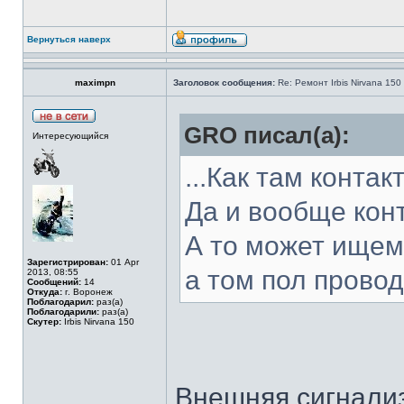
Вернуться наверх
maximpn
Заголовок сообщения:
Re: Ремонт Irbis Nirvana 150
GRO писал(а):
Интересующийся
...Как там конта
Да и вообще конт
А то может ищем
Зарегистрирован:
01 Apr
а том пол прово
2013, 08:55
Сообщений:
14
Откуда:
г. Воронеж
Поблагодарил:
раз(а)
Поблагодарили:
раз(а)
Скутер:
Irbis Nirvana 150
Внешняя сигнализ