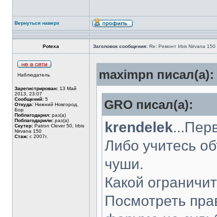
Вернуться наверх
Potexa
Заголовок сообщения:
Re: Ремонт Irbis Nirvana 150
maximpn писал(а):
Наблюдатель
Зарегистрирован:
13 Май
2013, 23:07
Сообщений:
5
GRO писал(а):
Откуда:
Нижний Новгород,
Бор
Поблагодарил:
раз(а)
Поблагодарили:
раз(а)
krendelek
...Пер
Скутер:
Patron Clever 50, Irbis
Nirvana 150
Стаж:
с 2007г.
Либо учитесь об
чуши.
Какой ограничи
Посмотреть пра