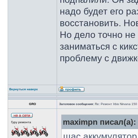
надо будет его ра
восстановить. Но
Но дело точно не
заниматься с кик
проблему с движк
Вернуться наверх
GRO
Заголовок сообщения:
Re: Ремонт Irbis Nirvana 150
maximpn писал(а):
Гуру ремонта
щас аккумулятор