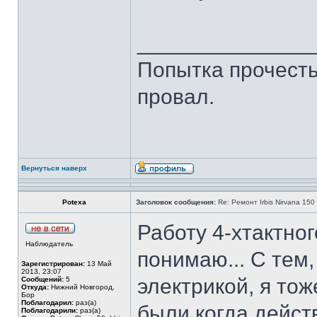
______________
Попытка прочесть 
провал.
Вернуться наверх
Potexa
Заголовок сообщения:
Re: Ремонт Irbis Nirvana 150
Работу 4-хтактно
Наблюдатель
понимаю... С тем,
Зарегистрирован:
13 Май
2013, 23:07
электрикой, я то
Сообщений:
5
Откуда:
Нижний Новгород,
Бор
Поблагодарил:
раз(а)
были когда действ
Поблагодарили:
раз(а)