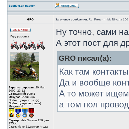
Вернуться наверх
GRO
Заголовок сообщения:
Re: Ремонт Irbis Nirvana 150
Ну точно, сами н
Гуру ремонта
А этот пост для д
GRO писал(а):
Как там контакт
Да и вообще конт
Зарегистрирован:
20 Mar
А то может ищем
2009, 23:12
Сообщений:
19841
Откуда:
Бронницы
Поблагодарил:
раз(а)
а том пол прово
Поблагодарили:
раз(а)
Медали:
4
Скутер:
Irbis Nirvana 150 уже
175сс
Стаж:
Мото 21,скутер 4года