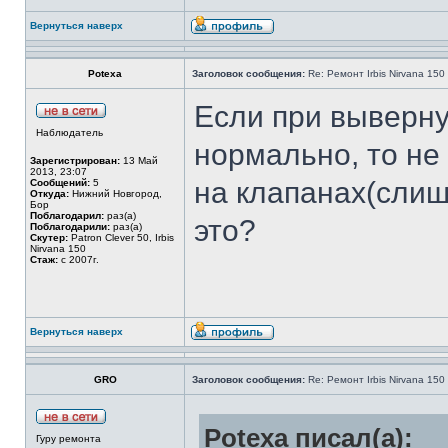
Вернуться наверх
Potexa
Заголовок сообщения:
Re: Ремонт Irbis Nirvana 150
Если при выверну
Наблюдатель
нормально, то не
Зарегистрирован:
13 Май
2013, 23:07
на клапанах(сли
Сообщений:
5
Откуда:
Нижний Новгород,
Бор
Поблагодарил:
раз(а)
это?
Поблагодарили:
раз(а)
Скутер:
Patron Clever 50, Irbis
Nirvana 150
Стаж:
с 2007г.
Вернуться наверх
GRO
Заголовок сообщения:
Re: Ремонт Irbis Nirvana 150
Potexa писал(а):
Гуру ремонта