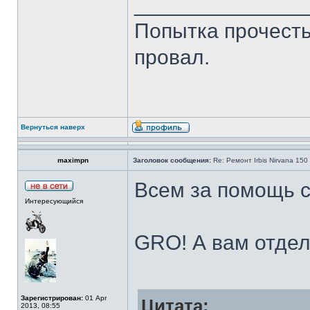
______________
Попытка прочесть 
провал.
Вернуться наверх
maximpn
Заголовок сообщения:
Re: Ремонт Irbis Nirvana 150
Всем за помощь с
Интересующийся
GRO! А вам отдел
Зарегистрирован:
01 Apr
Цитата:
2013, 08:55