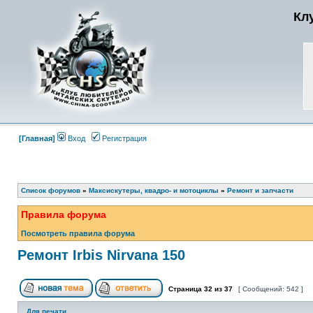
Кл
[Главная]
Вход
Регистрация
Список форумов
»
Максискутеры, квадро- и мотоциклы
»
Ремонт и запчасти
Правила форума
Посмотреть правила форума
Ремонт Irbis Nirvana 150
Страница
32
из
37
[ Сообщений: 542 ]
Для печати