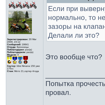
Если при выверн
нормально, то н
зазоры на клапа
Делали ли это?
Зарегистрирован:
20 Mar
2009, 23:12
Сообщений:
19841
Откуда:
Бронницы
Поблагодарил:
раз(а)
Поблагодарили:
раз(а)
Это вообще что?
Медали:
4
Скутер:
Irbis Nirvana 150 уже
175сс
Стаж:
Мото 21,скутер 4года
______________
Попытка прочесть 
провал.