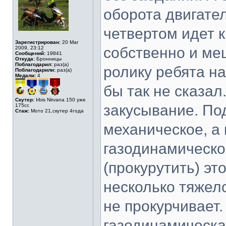
оборота двигател
четвертом идет 
Зарегистрирован:
20 Mar
собственно и ме
2009, 23:12
Сообщений:
19841
Откуда:
Бронницы
Поблагодарил:
раз(а)
ролику ребята на
Поблагодарили:
раз(а)
Медали:
4
бы так не сказа
Скутер:
Irbis Nirvana 150 уже
закусывание. По
175сс
Стаж:
Мото 21,скутер 4года
механическое, а 
газодинамическо
(прокурутить) эт
несколько тяжело
не прокурчивает
газодинамическа