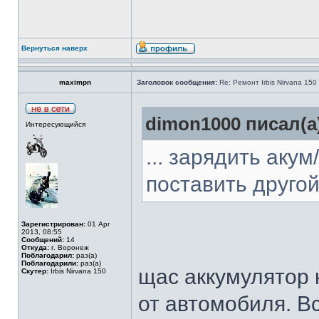
Вернуться наверх
maximpn
Заголовок сообщения:
Re: Ремонт Irbis Nirvana 150
dimon1000 писал(а
Интересующийся
... зарядить аку
поставить другой.
Зарегистрирован:
01 Apr
2013, 08:55
Сообщений:
14
Откуда:
г. Воронеж
Поблагодарил:
раз(а)
Поблагодарили:
раз(а)
щас аккумулятор 
Скутер:
Irbis Nirvana 150
от автомобиля. В