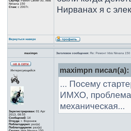
Скутер:
Patron Clever 50, Irbis
Nirvana 150
Нирванах я с элек
Стаж:
с 2007г.
Вернуться наверх
maximpn
Заголовок сообщения:
Re: Ремонт Irbis Nirvana 150
maximpn писал(а):
Интересующийся
... Посему старте
ИМХО, проблема 
механическая...
Зарегистрирован:
01 Apr
2013, 08:55
Сообщений:
14
Откуда:
г. Воронеж
Поблагодарил:
раз(а)
Поблагодарили:
раз(а)
Скутер:
Irbis Nirvana 150