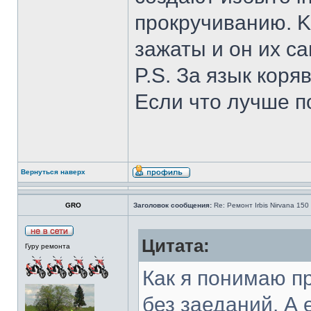
прокручиванию. K
зажаты и он их с
P.S. За язык коря
Если что лучше 
Вернуться наверх
GRO
Заголовок сообщения:
Re: Ремонт Irbis Nirvana 150
Цитата:
Гуру ремонта
Как я понимаю п
без заеданий. А е