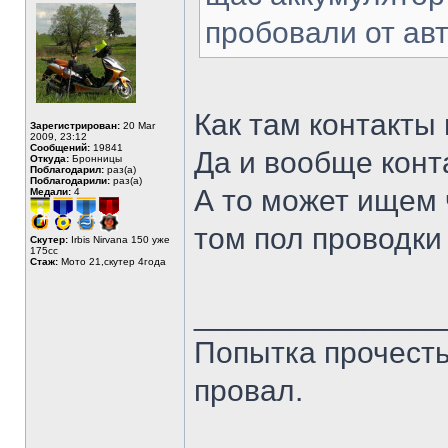
пробовали от ав
Как там контакты
Зарегистрирован:
20 Mar
2009, 23:12
Сообщений:
19841
Да и вообще конт
Откуда:
Бронницы
Поблагодарил:
раз(а)
Поблагодарили:
раз(а)
А то может ищем 
Медали:
4
том пол проводки
Скутер:
Irbis Nirvana 150 уже
175сс
Стаж:
Мото 21,скутер 4года
______________
Попытка прочесть 
провал.