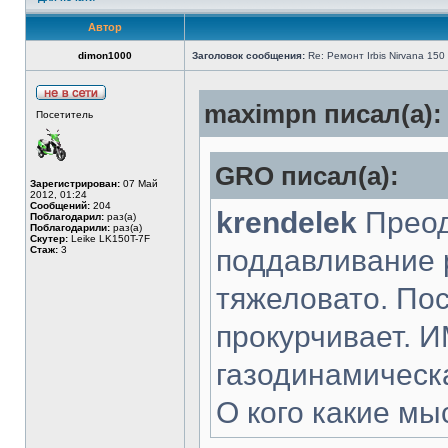
Автор
dimon1000
Заголовок сообщения:
Re: Ремонт Irbis Nirvana 150
maximpn писал(а):
Посетитель
GRO писал(а):
Зарегистрирован:
07 Май
2012, 01:24
Сообщений:
204
krendelek
Преод
Поблагодарил:
раз(а)
Поблагодарили:
раз(а)
Скутер:
Leike LK150T-7F
Стаж:
3
поддавливание 
тяжеловато. Пос
прокурчивает. 
газодинамическа
О кого какие мы