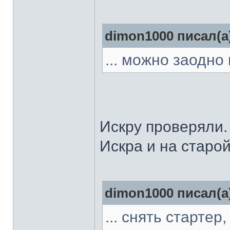
dimon1000 писал(а
... можно заодно 
Искру проверяли.
Искра и на старо
dimon1000 писал(а
... снять стартер