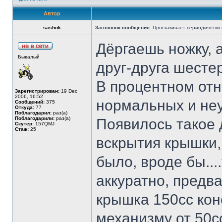
Автор
sashok
Заголовок сообщения:
Проскакивает периодически к
Дёргаешь ножку, 
Бывалый
друг-друга шестер
В процентном отн
Зарегистрирован:
19 Dec
2006, 16:52
нормальных и неу
Сообщений:
375
Откуда:
77
Поблагодарил:
раз(а)
Поблагодарили:
раз(а)
Появилось такое 
Скутер:
157QMJ
Стаж:
25
вскрытия крышки,
было, вроде бы...
аккуратно, предв
крышка 150сс кон
механизму от 50с