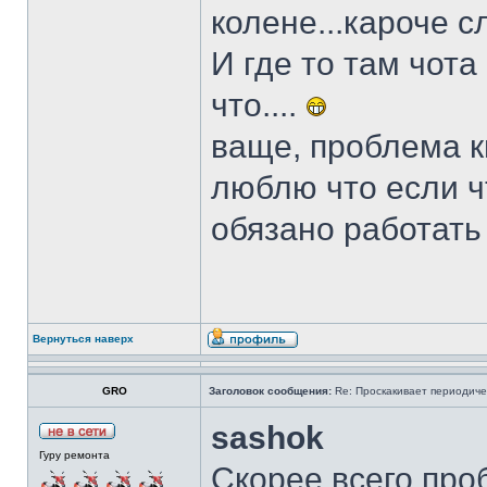
колене...кароче с
И где то там чота 
что....
ваще, проблема ки
люблю что если чт
обязано работать
Вернуться наверх
GRO
Заголовок сообщения:
Re: Проскакивает периодичес
sashok
Гуру ремонта
Скорее всего про