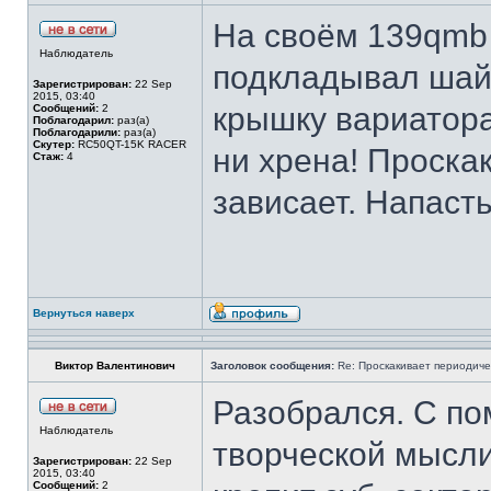
На своём 139qmb 
Наблюдатель
подкладывал шай
Зарегистрирован:
22 Sep
2015, 03:40
крышку вариатора
Сообщений:
2
Поблагодарил:
раз(а)
Поблагодарили:
раз(а)
Скутер:
RC50QT-15K RACER
ни хрена! Проскак
Стаж:
4
зависает. Напасть
Вернуться наверх
Виктор Валентинович
Заголовок сообщения:
Re: Проскакивает периодичес
Разобрался. С по
Наблюдатель
творческой мысли.
Зарегистрирован:
22 Sep
2015, 03:40
Сообщений:
2