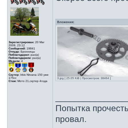
Вложения:
Зарегистрирован:
20 Mar
2009, 23:12
Сообщений:
19841
Откуда:
Бронницы
Поблагодарил:
раз(а)
Поблагодарили:
раз(а)
Медали:
4
Скутер:
Irbis Nirvana 150 уже
175сс
3.jpg [ 25.05 KiB | Просмотров: 38464 ]
Стаж:
Мото 21,скутер 4года
______________
Попытка прочесть 
провал.