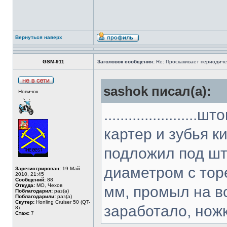
Вернуться наверх
GSM-911
Заголовок сообщения:
Re: Проскакивает периодичес
sashok писал(а):
Новичок
...................
картер и зубья к
подложил под што
диаметром с тор
Зарегистрирован:
19 Май
2010, 21:45
Сообщений:
88
Откуда:
МО, Чехов
мм, промыл на в
Поблагодарил:
раз(а)
Поблагодарили:
раз(а)
Скутер:
Honling Cruiser 50 (QT-
заработало, нож
8)
Стаж:
7