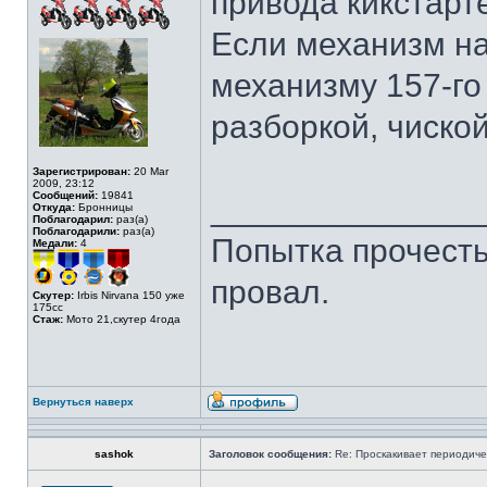
привода кикстарт
Если механизм на
механизму 157-го
разборкой, чиской
Зарегистрирован:
20 Mar
2009, 23:12
Сообщений:
19841
______________
Откуда:
Бронницы
Поблагодарил:
раз(а)
Поблагодарили:
раз(а)
Попытка прочесть 
Медали:
4
провал.
Скутер:
Irbis Nirvana 150 уже
175сс
Стаж:
Мото 21,скутер 4года
Вернуться наверх
sashok
Заголовок сообщения:
Re: Проскакивает периодичес