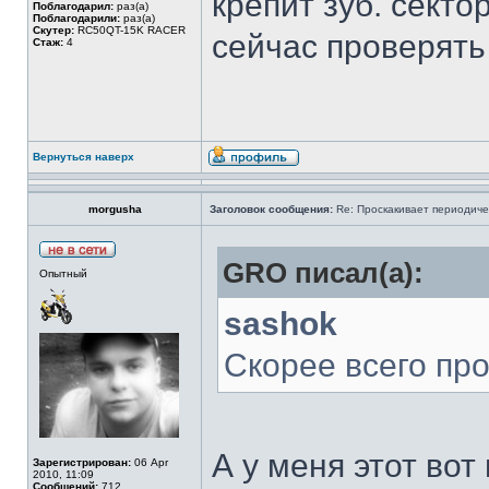
крепит зуб. секто
Поблагодарил:
раз(а)
Поблагодарили:
раз(а)
Скутер:
RC50QT-15K RACER
сейчас проверять 
Стаж:
4
Вернуться наверх
morgusha
Заголовок сообщения:
Re: Проскакивает периодичес
GRO писал(а):
Опытный
sashok
Скорее всего про
А у меня этот вот
Зарегистрирован:
06 Apr
2010, 11:09
Сообщений:
712