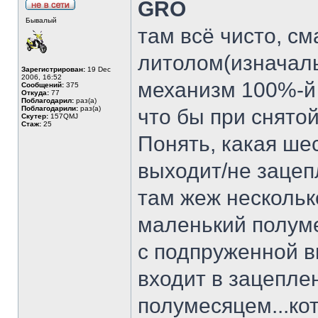
GRO
Бывалый
там всё чисто, с
литолом(изначаль
Зарегистрирован:
19 Dec
2006, 16:52
механизм 100%-й 
Сообщений:
375
Откуда:
77
Поблагодарил:
раз(а)
Поблагодарили:
раз(а)
что бы при снято
Скутер:
157QMJ
Стаж:
25
Понять, какая ше
выходит/не зацепл
там жеж несколько
маленький полуме
с подпруженной 
входит в зацепле
полумесяцем...ко