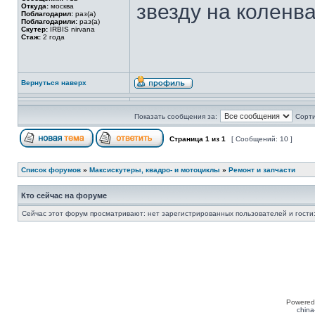
звезду на коленва
Откуда:
москва
Поблагодарил:
раз(а)
Поблагодарили:
раз(а)
Скутер:
IRBIS nirvana
Стаж:
2 года
Вернуться наверх
Показать сообщения за:
Сорти
Страница
1
из
1
[ Сообщений: 10 ]
Список форумов
»
Максискутеры, квадро- и мотоциклы
»
Ремонт и запчасти
Кто сейчас на форуме
Сейчас этот форум просматривают: нет зарегистрированных пользователей и гости:
Powered
china