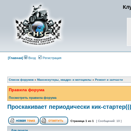
Кл
[Главная]
Вход
Регистрация
Список форумов
»
Максискутеры, квадро- и мотоциклы
»
Ремонт и запчасти
Правила форума
Посмотреть правила форума
Проскакивает периодически кик-стартер((
Страница
1
из
1
[ Сообщений: 10 ]
Для печати