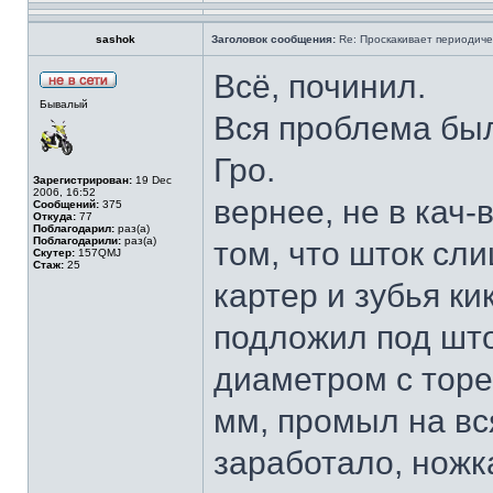
sashok
Заголовок сообщения:
Re: Проскакивает периодичес
Всё, починил.
Бывалый
Вся проблема был
Гро.
Зарегистрирован:
19 Dec
2006, 16:52
вернее, не в кач-
Сообщений:
375
Откуда:
77
Поблагодарил:
раз(а)
Поблагодарили:
раз(а)
том, что шток сл
Скутер:
157QMJ
Стаж:
25
картер и зубья ки
подложил под шток
диаметром с торе
мм, промыл на вс
заработало, ножк