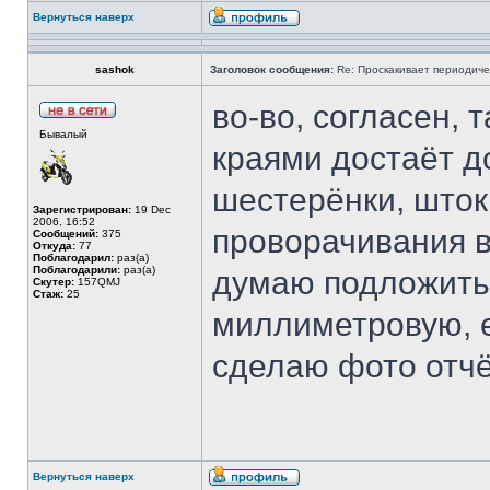
Вернуться наверх
sashok
Заголовок сообщения:
Re: Проскакивает периодичес
во-во, согласен,
Бывалый
краями достаёт д
шестерёнки, шток
Зарегистрирован:
19 Dec
2006, 16:52
проворачивания в
Сообщений:
375
Откуда:
77
Поблагодарил:
раз(а)
Поблагодарили:
раз(а)
думаю подложить
Скутер:
157QMJ
Стаж:
25
миллиметровую, е
сделаю фото отч
Вернуться наверх