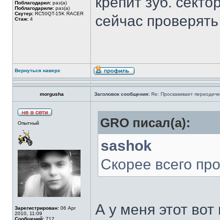
крепит зуб. секто
Поблагодарил:
раз(а)
Поблагодарили:
раз(а)
Скутер:
RC50QT-15K RACER
сейчас проверять 
Стаж:
4
Вернуться наверх
morgusha
Заголовок сообщения:
Re: Проскакивает периодичес
GRO писал(а):
Опытный
sashok
Скорее всего про
А у меня этот вот
Зарегистрирован:
06 Apr
2010, 11:09
Сообщений:
712