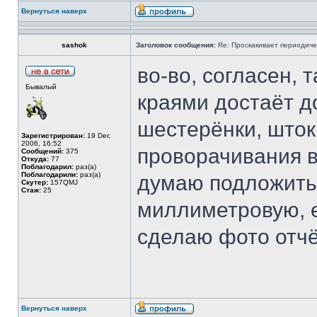
Вернуться наверх
sashok
Заголовок сообщения:
Re: Проскакивает периодичес
во-во, согласен,
Бывалый
краями достаёт д
шестерёнки, шток
Зарегистрирован:
19 Dec
2006, 16:52
проворачивания в
Сообщений:
375
Откуда:
77
Поблагодарил:
раз(а)
Поблагодарили:
раз(а)
думаю подложить
Скутер:
157QMJ
Стаж:
25
миллиметровую, е
сделаю фото отч
Вернуться наверх