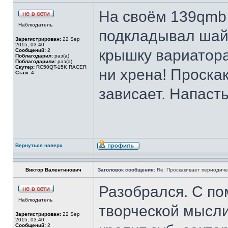
На своём 139qmb 
Наблюдатель
подкладывал шай
Зарегистрирован:
22 Sep
2015, 03:40
крышку вариатора
Сообщений:
2
Поблагодарил:
раз(а)
Поблагодарили:
раз(а)
Скутер:
RC50QT-15K RACER
ни хрена! Проскак
Стаж:
4
зависает. Напасть
Вернуться наверх
Виктор Валентинович
Заголовок сообщения:
Re: Проскакивает периодичес
Разобрался. С по
Наблюдатель
творческой мысли.
Зарегистрирован:
22 Sep
2015, 03:40
Сообщений:
2