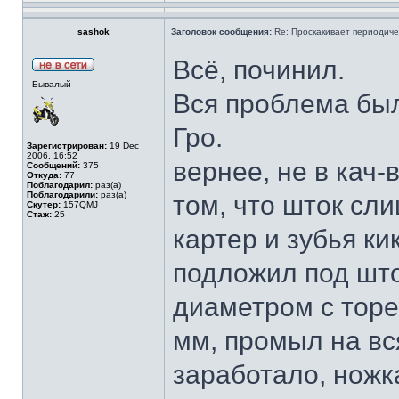
sashok
Заголовок сообщения:
Re: Проскакивает периодичес
Всё, починил.
Бывалый
Вся проблема был
Гро.
Зарегистрирован:
19 Dec
2006, 16:52
вернее, не в кач-
Сообщений:
375
Откуда:
77
Поблагодарил:
раз(а)
Поблагодарили:
раз(а)
том, что шток сл
Скутер:
157QMJ
Стаж:
25
картер и зубья ки
подложил под шток
диаметром с торе
мм, промыл на вс
заработало, ножк