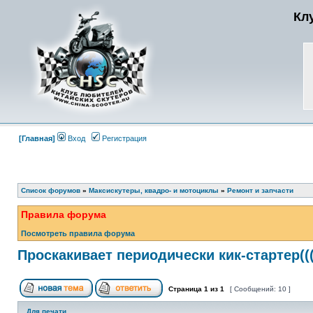
Кл
[Главная]
Вход
Регистрация
Список форумов
»
Максискутеры, квадро- и мотоциклы
»
Ремонт и запчасти
Правила форума
Посмотреть правила форума
Проскакивает периодически кик-стартер((
Страница
1
из
1
[ Сообщений: 10 ]
Для печати