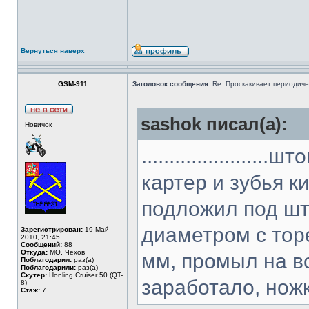
Вернуться наверх
GSM-911
Заголовок сообщения:
Re: Проскакивает периодичес
sashok писал(а):
Новичок
...................
картер и зубья к
подложил под што
диаметром с тор
Зарегистрирован:
19 Май
2010, 21:45
Сообщений:
88
Откуда:
МО, Чехов
мм, промыл на в
Поблагодарил:
раз(а)
Поблагодарили:
раз(а)
Скутер:
Honling Cruiser 50 (QT-
заработало, нож
8)
Стаж:
7