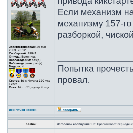
привода кикстарт
Если механизм на
механизму 157-го
разборкой, чиской
Зарегистрирован:
20 Mar
2009, 23:12
Сообщений:
19841
______________
Откуда:
Бронницы
Поблагодарил:
раз(а)
Поблагодарили:
раз(а)
Попытка прочесть 
Медали:
4
провал.
Скутер:
Irbis Nirvana 150 уже
175сс
Стаж:
Мото 21,скутер 4года
Вернуться наверх
sashok
Заголовок сообщения:
Re: Проскакивает периодичес