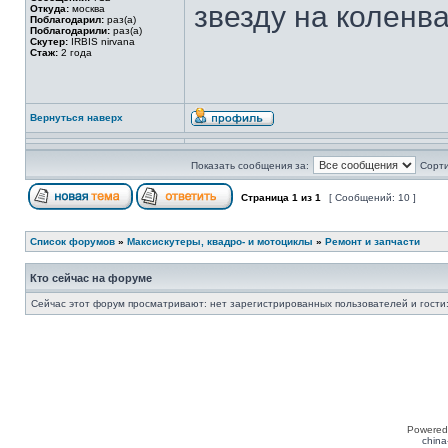
звезду на коленва
Откуда:
москва
Поблагодарил:
раз(а)
Поблагодарили:
раз(а)
Скутер:
IRBIS nirvana
Стаж:
2 года
Вернуться наверх
Показать сообщения за:
Сорти
Страница
1
из
1
[ Сообщений: 10 ]
Список форумов
»
Максискутеры, квадро- и мотоциклы
»
Ремонт и запчасти
Кто сейчас на форуме
Сейчас этот форум просматривают: нет зарегистрированных пользователей и гости:
Powered
china