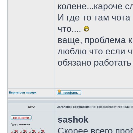
колене...кароче с
И где то там чота 
что....
ваще, проблема ки
люблю что если чт
обязано работать
Вернуться наверх
GRO
Заголовок сообщения:
Re: Проскакивает периодичес
sashok
Гуру ремонта
Скорее всего про