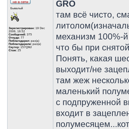
GRO
Бывалый
там всё чисто, с
литолом(изначаль
Зарегистрирован:
19 Dec
2006, 16:52
механизм 100%-й 
Сообщений:
375
Откуда:
77
Поблагодарил:
раз(а)
Поблагодарили:
раз(а)
что бы при снято
Скутер:
157QMJ
Стаж:
25
Понять, какая ше
выходит/не зацепл
там жеж несколько
маленький полуме
с подпруженной 
входит в зацепле
полумесяцем...ко