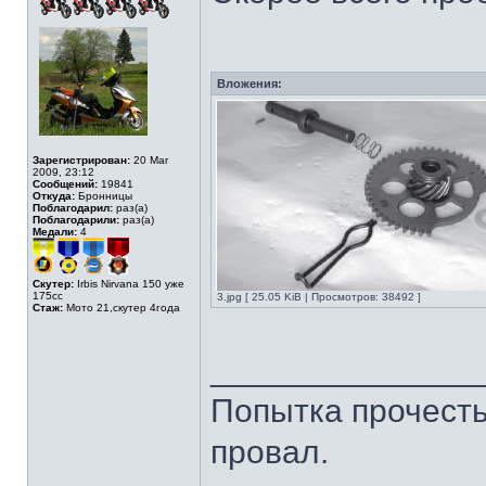
Вложения:
Зарегистрирован:
20 Mar
2009, 23:12
Сообщений:
19841
Откуда:
Бронницы
Поблагодарил:
раз(а)
Поблагодарили:
раз(а)
Медали:
4
Скутер:
Irbis Nirvana 150 уже
175сс
3.jpg [ 25.05 KiB | Просмотров: 38492 ]
Стаж:
Мото 21,скутер 4года
______________
Попытка прочесть 
провал.