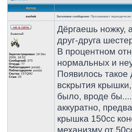
Автор
sashok
Заголовок сообщения:
Проскакивает периодически к
Дёргаешь ножку, 
Бывалый
друг-друга шестер
В процентном отн
Зарегистрирован:
19 Dec
2006, 16:52
нормальных и неу
Сообщений:
375
Откуда:
77
Поблагодарил:
раз(а)
Поблагодарили:
раз(а)
Появилось такое 
Скутер:
157QMJ
Стаж:
25
вскрытия крышки,
было, вроде бы...
аккуратно, предв
крышка 150сс кон
механизму от 50с